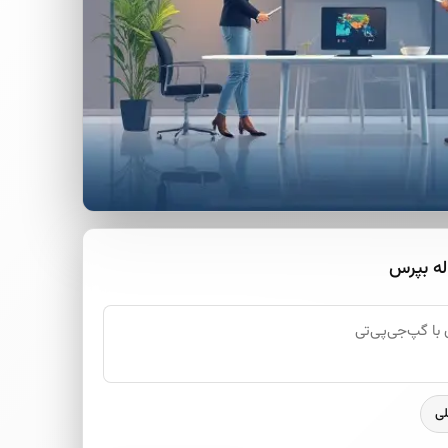
له بپرس
لی