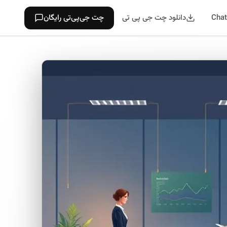
دانلود چت جی پی تی
چت جی‌پی‌تی رایگان