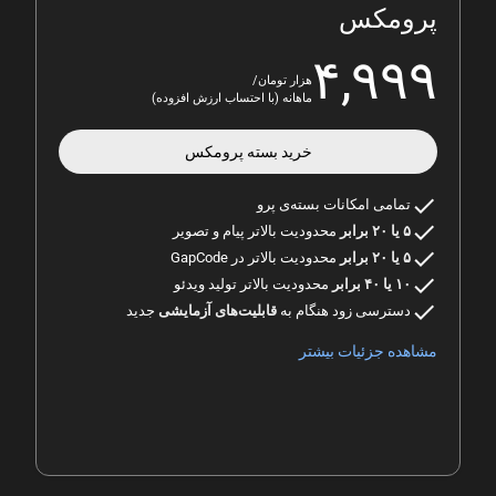
پرومکس
۴,۹۹۹
هزار تومان/
ماهانه (با احتساب ارزش افزوده)
خرید بسته
پرومکس
check
تمامی امکانات بسته‌ی پرو
check
۵ یا ۲۰ برابر
محدودیت بالاتر پیام و تصویر
check
۵ یا ۲۰ برابر
محدودیت بالاتر در GapCode
check
۱۰ یا ۴۰ برابر
محدودیت بالاتر تولید ویدئو
check
دسترسی زود هنگام به
قابلیت‌های آزمایشی
جدید
مشاهده جزئیات بیشتر