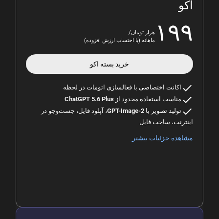
اکو
۱۹۹
هزار تومان/
ماهانه (با احتساب ارزش افزوده)
خرید بسته
اکو
check
اکانت اختصاصی با فعالسازی اتومات در لحظه
check
مناسب استفاده محدود از
ChatGPT 5.6 Plus
check
تولید تصویر با
GPT-Image-2
، آپلود فایل، جست‌وجو در
اینترنت، ساخت فایل
مشاهده جزئیات بیشتر