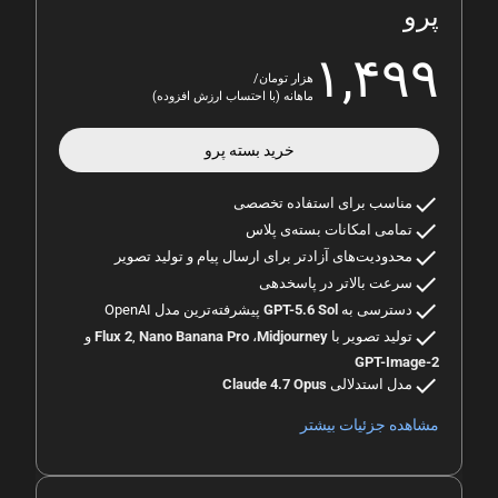
پرو
۱,۴۹۹
هزار تومان/
ماهانه (با احتساب ارزش افزوده)
خرید بسته
پرو
check
مناسب برای استفاده تخصصی
check
تمامی امکانات بسته‌ی پلاس
check
محدودیت‌های آزادتر برای ارسال پیام و تولید تصویر
check
سرعت بالاتر در پاسخدهی
check
دسترسی به
GPT-5.6 Sol
پیشرفته‌ترین مدل OpenAI
check
تولید تصویر با
Midjourney
،
Nano Banana Pro
,
Flux 2
و
GPT-Image-2
check
مدل استدلالی
Claude 4.7 Opus
مشاهده جزئیات بیشتر