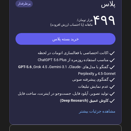
پلاس
پرطرفدار
۴۹۹
هزار تومان/
ماهانه (با احتساب ارزش افزوده)
خرید بسته
پلاس
check
اکانت اختصاصی با فعالسازی اتومات در لحظه
check
مناسب استفاده روزمره از ChatGPT 5.6 Plus
check
گفتگو با مدل‌های
,Grok 4.5 ،Gemini-3.1 ،Claude-
GPT-5.6
4.5-Sonnet و Perplexity
check
گفتگوی پیشرفته صوتی
check
عدم نمایش تبلیغات
check
تولید تصویر، آپلود فایل، جست‌وجو در اینترنت، ساخت فایل
check
کاوش عمیق (Deep Research)
مشاهده جزئیات بیشتر