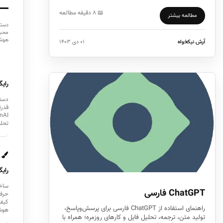
📖 ۸ دقیقه مطالعه
مطالعه بیشتر
دستر
محبو
هوش
آرش نیکخواه
۰۱ دی ۱۴۰۳
رایگ
دستر
قدرت
تحلی
رایگ
ساخ
ChatGPT فارسی
حرفه
کیفی
راهنمای استفاده از ChatGPT فارسی برای پرسش‌وپاسخ،
هوش
تولید متن، ترجمه، تحلیل فایل و کارهای روزمره؛ همراه با