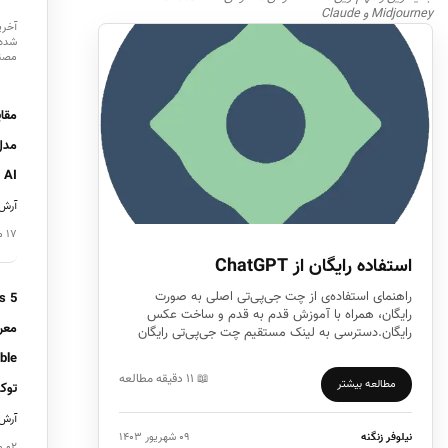
Midjourney و Claude
آخری
شده 
مصن
مقا
مدل
AI در سال 2026
آرش 
۱۷ مرداد ۱۴۰۵
استفاده رایگان از ChatGPT
راهنمای استفاده‌ی از چت جی‌پی‌تی اصلی به صورت
s 5
رایگان، همراه با آموزش قدم به قدم و ساخت عکس
معر
رایگان.دسترسی به لینک مستقیم چت جی‌پی‌تی رایگان
📖 ۱۱ دقیقه مطالعه
مطالعه بیشتر
توک
آرش 
نیلوفر زنگنه
۰۹ شهریور ۱۴۰۳
۰۲ مرداد ۱۴۰۵