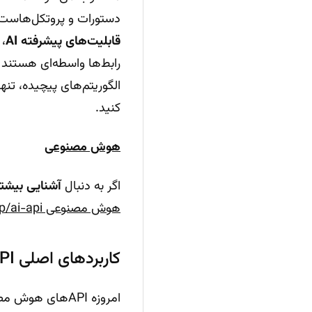
دستورات و پروتکل‌هاست 
قابلیت‌های پیشرفته AI
، 
رابط‌ها واسطه‌ای هستند 
الگوریتم‌های پیچیده، تن
کنید.
هوش مصنوعی
اگر به دنبال
آشنایی بیشتر با یک API هوش مصنو
هوش مصنوعی gapgpt.app/ai-api
کاربردهای اصلی API هوش مصنوعی در دنیای امروز 🌐🤖
امروزه APIهای هوش مصنوعی عامل