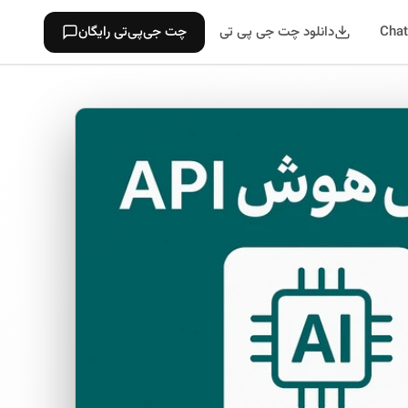
دانلود چت جی پی تی
چت جی‌پی‌تی رایگان