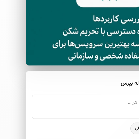
له بپرس
لی