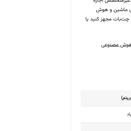
د غیرمتخصص اجازه
ری ماشین و هوش
 چت‌بات مجهز کنید یا
زش و مستندات API هوش مصنوعی
یتم)
اد