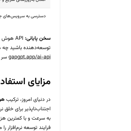
دسترسی به سرویس‌های جها
سخن پایانی:
API هوش
توسعه‌دهنده باشید چه م
gapgpt.app/ai-api
سر ب
مزایای استفاده از API هوش مصنوعی در بر
در دنیای امروز، ترکیب
هو
اجتناب‌ناپذیر برای خلق ن
به سرعت و با کمترین هزین
فرایند توسعه نرم‌افزار را