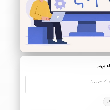
له بپرس
لی