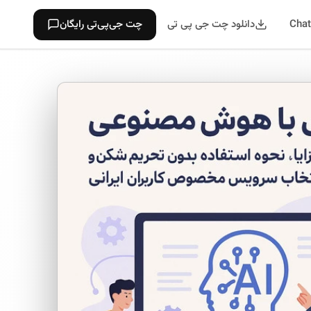
دانلود چت جی پی تی
چت جی‌پی‌تی رایگان