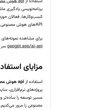
استفاده از
api هوش مصنوعی gapgpt.app/ai-api
برنامه‌نویسی یادگیری ماش
کسب‌وکارها، فعالان حوزه
APIهای هوش مصنوعی بهره‌مند شوند.
برای مشاهده نمونه‌های 
gapgpt.app/ai-api
سر ب
مزایای استفاده از api هوش مصنوعی د
استفاده از
api هوش مصنوعی
پروژه‌های نرم‌افزاری، سا
مصنوعی را مرور می‌کنیم.