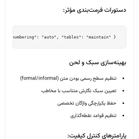
دستورات فرمت‌بندی مؤثر:
 { "format": "structured", "paragraphs": true, "bullets": "preserve", "numbering": "auto", "tables": "maintain" } 
بهینه‌سازی سبک و لحن
تنظیم سطح رسمی بودن متن (formal/informal)
تعیین سبک نگارش متناسب با مخاطب
حفظ یکپارچگی واژگان تخصصی
تنظیم قواعد نقطه‌گذاری
پارامترهای کنترل کیفیت: