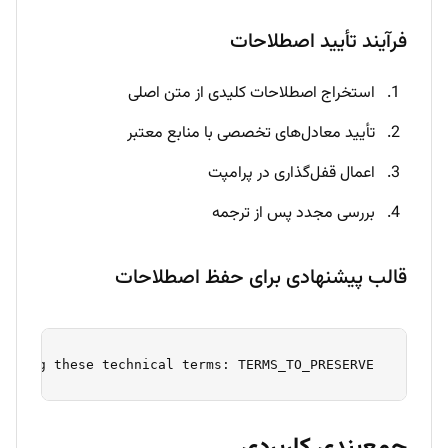
فرآیند تأیید اصطلاحات
استخراج اصطلاحات کلیدی از متن اصلی
تأیید معادل‌های تخصصی با منابع معتبر
اعمال قفل‌گذاری در پرامپت
بررسی مجدد پس از ترجمه
قالب پیشنهادی برای حفظ اصطلاحات
 Translate the following text while preserving these technical terms: TERMS_TO_PRESERVE = [ "term1": "معادل1", "term2": "معادل2" ] Keep all technical terms in TERMS_TO_PRESERVE unchanged. Text: [متن اصلی] 