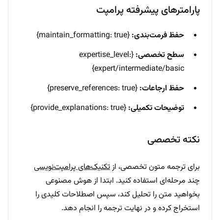
پارامترهای پیشرفته پرامپت
حفظ فرمت‌بندی:
{maintain_formatting: true}
سطح تخصصی:
{expertise_level:
expert/intermediate/basic}
حفظ ارجاعات:
{preserve_references: true}
توضیحات تکمیلی:
{provide_explanations: true}
نکته تخصصی
برای ترجمه متون تخصصی، از
تکنیک‌های پرامپت‌نویسی
چند مرحله‌ای استفاده کنید. ابتدا از هوش مصنوعی
بخواهید متن را تحلیل کند، سپس اصطلاحات کلیدی را
استخراج کرده و در نهایت ترجمه را انجام دهد.