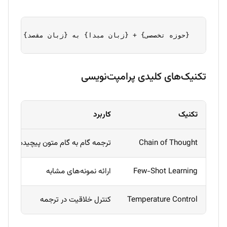
 {حوزه تخصصی} + {زبان مبدا} به {زبان مقصد} لحن: {
تکنیک‌های کلیدی پرامپت‌نویسی
تکنیک
کاربرد
م
Chain of Thought
ترجمه گام به گام متون پیچیده
ا
Few-Shot Learning
ارائه نمونه‌های مشابه
ا
Temperature Control
کنترل خلاقیت در ترجمه
ب