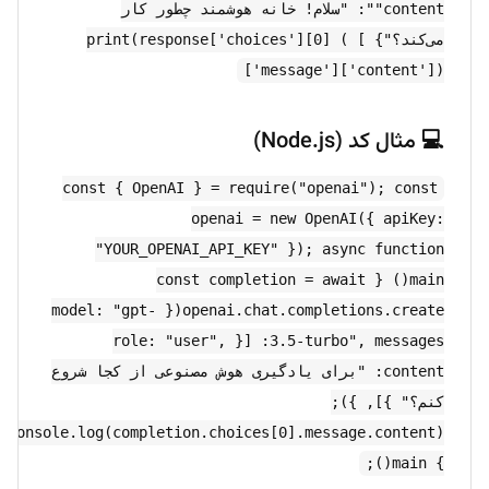
"content": "سلام! خانه هوشمند چطور کار
می‌کند؟"} ] ) print(response['choices'][0]
['message']['content'])
💻 مثال کد (Node.js)
const { OpenAI } = require("openai"); const
openai = new OpenAI({ apiKey:
"YOUR_OPENAI_API_KEY" }); async function
main() { const completion = await
openai.chat.completions.create({ model: "gpt-
3.5-turbo", messages: [{ role: "user",
content: "برای یادگیری هوش مصنوعی از کجا شروع
کنم؟" }], });
e.log(completion.choices[0].message.content);
} main();