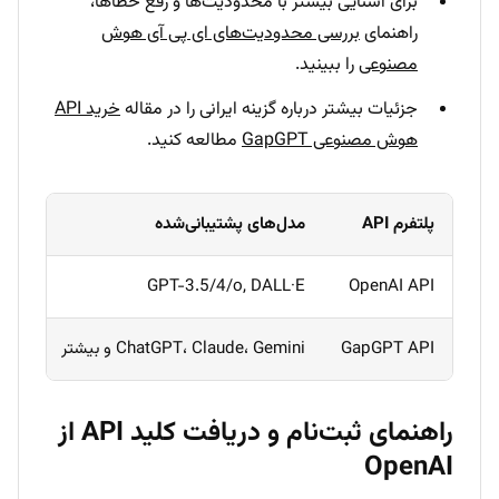
برای آشنایی بیشتر با محدودیت‌ها و رفع خطاها،
راهنمای
بررسی محدودیت‌های ای پی آی هوش
مصنوعی
را ببینید.
جزئیات بیشتر درباره گزینه ایرانی را در مقاله
خرید API
هوش مصنوعی GapGPT
مطالعه کنید.
پلتفرم API
مدل‌های پشتیبانی‌شده
زبان
OpenAI API
GPT-3.5/4/o, DALL·E
انگل
GapGPT API
ChatGPT، Claude، Gemini و بیشتر
فارس
راهنمای ثبت‌نام و دریافت کلید API از
OpenAI