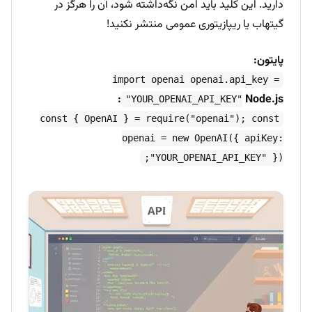
دارید. این کلید باید امن نگه‌داشته شود، آن را هرگز در
گیتهاب یا ریپازیتوری عمومی منتشر نکنید!
پایتون:
import openai openai.api_key =
Node.js:
"YOUR_OPENAI_API_KEY"
const { OpenAI } = require("openai"); const
openai = new OpenAI({ apiKey:
"YOUR_OPENAI_API_KEY" });