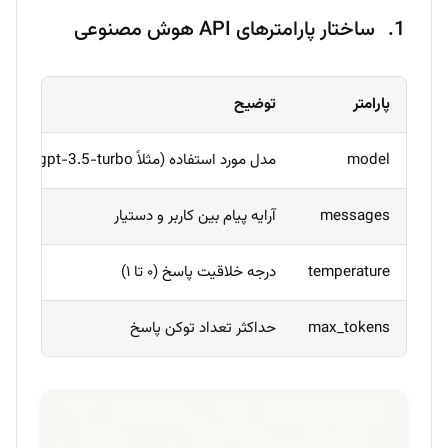
ساختار پارامترهای API هوش مصنوعی
پارامتر
توضیح
م
model
مدل مورد استفاده (مثلاً gpt-3.5-turbo)
o
messages
آرایه پیام بین کاربر و دستیار
}]
temperature
درجه خلاقیت پاسخ (۰ تا ۱)
7
max_tokens
حداکثر تعداد توکن پاسخ
2