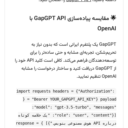
داشته باشید،
GapGPT API
را امتحان کنید.
🌟 مقایسه پیاده‌سازی GapGPT API با
OpenAI
GapGPT یک پلتفرم ایرانی است که بدون نیاز به
تحریم‌شکن، تجربه‌ای مشابه و حتی ساده‌تر را برای
توسعه‌دهندگان فراهم می‌کند. کافی است کلید API خود را
از GapGPT دریافت کنید و ساختار درخواست را مشابه
OpenAI تنظیم نمایید.
import requests headers = {"Authorization":
"Bearer YOUR_GAPGPT_API_KEY"} payload = {
"model": "gpt-3.5-turbo", "messages":
[{"role": "user", "content": "یک خلاصه کوتاه
درباره API هوش مصنوعی بنویس."}] } response =