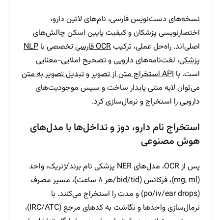
نسخه‌های دست‌نویس فارسی، نام‌های لاتین دارو،
اختصارنویسی پزشکان و کیفیت پایین اسکن چالش‌های
اصلی‌اند. راه‌حل عملی، ترکیب
OCR فارسی
تخصصی با
NLP
پزشکی
، لغت‌نامه‌های دارویی و تصحیح املایی-معنایی
است. با
API استخراج متن از تصویر
و
تبدیل تصویر به متن
می‌توان لایه متنی پایدار ساخت و سپس موجودیت‌های
دارویی را استخراج و نرمال‌سازی کرد.
استخراج نام دارو، دوز و تداخل‌ها با مدل‌های
هوش مصنوعی
پس از OCR، مدل‌های NER پزشکی نام برند/ژنریک، واحد
(mg, ml)، فرکانس (bid/tid/هر ۸ ساعت)، مسیر مصرف
(po/iv/ear drops) و مدت را استخراج می‌کنند. با
نرمال‌سازی واحدها و نگاشت به کدهای مرجع (IRC/ATC)،