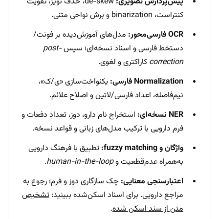
پیش‌پردازش تصویری:
de-skew، حذف نویز، تقویت
کنتراست، binarization و برش نواحی متنی.
OCR فارسی‌محور:
مدل‌های آموزش‌دیده بر فونت/
دستخط فارسی و اسناد نسخه‌ای؛ سپس
post-
correction
کاراکتری و لغوی.
Normalization فارسی:
یکنواخت‌سازی «ی/ک»،
نیم‌فاصله، اعداد فارسی/لاتین و اصلاح علائم.
NER نسخه‌ای:
استخراج نام دارو، دوز، تعداد دفعات و
فرم دارویی با ترکیب مدل‌های زبانی و قواعد نسخه.
واژگان و fuzzy matching:
تطبیق با فرهنگ دارویی
به‌همراه عدم‌قطعیت و
human-in-the-loop
.
اعتبارسنجی معنایی:
چک سازگاری دوز و فرم؛ رجوع به
مراجع دارویی. برای اسناد اسکن‌شده ببینید:
تشخیص
متن از سند اسکن شده
.