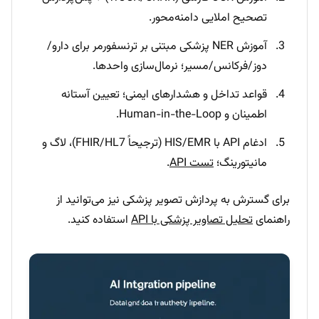
تصحیح املایی دامنه‌محور.
آموزش NER پزشکی مبتنی بر ترنسفورمر برای دارو/
دوز/فرکانس/مسیر؛ نرمال‌سازی واحدها.
قواعد تداخل و هشدارهای ایمنی؛ تعیین آستانه
اطمینان و Human-in-the-Loop.
ادغام API با HIS/EMR (ترجیحاً FHIR/HL7)، لاگ و
مانیتورینگ؛
تست API
.
برای گسترش به پردازش تصویر پزشکی نیز می‌توانید از
راهنمای
تحلیل تصاویر پزشکی با API
استفاده کنید.