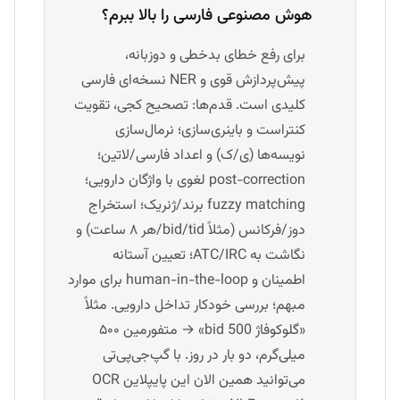
هوش مصنوعی فارسی را بالا ببرم؟
برای رفع خطای بدخطی و دوزبانه،
پیش‌پردازش قوی و NER نسخه‌ای فارسی
کلیدی است. قدم‌ها: تصحیح کجی، تقویت
کنتراست و باینری‌سازی؛ نرمال‌سازی
نویسه‌ها (ی/ک) و اعداد فارسی/لاتین؛
post-correction لغوی با واژگان دارویی؛
fuzzy matching برند/ژنریک؛ استخراج
دوز/فرکانس (مثلاً bid/tid/هر ۸ ساعت) و
نگاشت به ATC/IRC؛ تعیین آستانه
اطمینان و human-in-the-loop برای موارد
مبهم؛ بررسی خودکار تداخل دارویی. مثلاً
«گلوکوفاژ 500 bid» → متفورمین ۵۰۰
میلی‌گرم، دو بار در روز. با گپ‌جی‌پی‌تی
می‌توانید همین الان این پایپلاین OCR