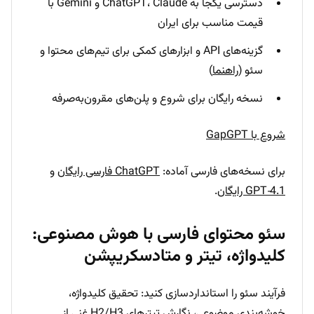
دسترسی یکجا به ChatGPT، Claude و Gemini با
قیمت مناسب برای ایران
گزینه‌های API و ابزارهای کمکی برای تیم‌های محتوا و
سئو (
راهنما
)
نسخه رایگان برای شروع و پلن‌های مقرون‌به‌صرفه
شروع با GapGPT
برای نسخه‌های فارسی آماده:
ChatGPT فارسی رایگان
و
GPT‑4.1 رایگان
.
سئو محتوای فارسی با هوش مصنوعی:
کلیدواژه، تیتر و متادسکریپشن
فرآیند سئو را استانداردسازی کنید: تحقیق کلیدواژه،
خوشه‌بندی موضوعی، نگارش تیترهای H2/H3 غنی از