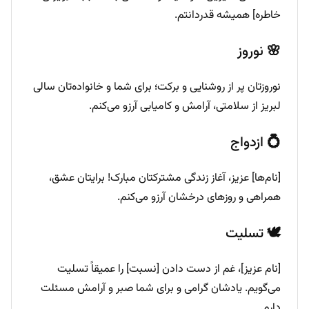
خاطره] همیشه قدردانتم.
🌸 نوروز
نوروزتان پر از روشنایی و برکت؛ برای شما و خانواده‌تان سالی
لبریز از سلامتی، آرامش و کامیابی آرزو می‌کنم.
💍 ازدواج
[نام‌ها] عزیز، آغاز زندگی مشترکتان مبارک! برایتان عشق،
همراهی و روزهای درخشان آرزو می‌کنم.
🕊️ تسلیت
[نام عزیز]، غم از دست دادن [نسبت] را عمیقاً تسلیت
می‌گویم. یادشان گرامی و برای شما صبر و آرامش مسئلت
دارم.