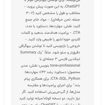
می‌نویسد. برای نوشتن بیوگرافی مؤثر با
ChatGPT، به این صورت پیش بروید: -
مخاطب و طول را مشخص کنید (۲–۳
جمله، لحن حرفه‌ای). - مواد خام جمع
کنید: نقش، مهارت‌ها، دستاورد با عدد،
CTA. - پرامپت هدف‌مند بدهید و کلمات
کلیدی حوزه/شهر را طبیعی وارد کنید. -
خروجی را بازنویسی کنید تا نوشتن بیوگرافی
دقیق‌تر و سئو شود. مثلاً: "یک Summary
لینکدین فارسی ۳ جمله‌ای با
tone=professional بنویس؛ نقش: مدیر
محصول؛ دستاورد: رشد ۴۲٪؛ مهارت‌ها:
SQL, Python؛ CTA: برای همکاری پیام
بده." برای اجرای پرامپت‌ها و مقایسه
مدل‌ها، از گپ‌جی‌پی‌تی استفاده کنید. اگر
نیاز دارید، دو نسخه کوتاه/میانه تولید کنید