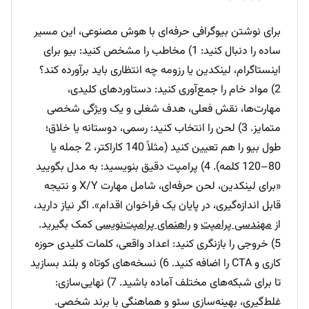
برای نوشتن بیوگرافی حرفه‌ای با هوش مصنوعی، این مسیر
ساده را دنبال کنید: 1) مخاطب را مشخص کنید: بیو برای
اینستاگرام، لینکدین یا رزومه چه انتظاری باید برآورده کند؟
2) مواد خام را جمع‌آوری کنید: دستاوردهای کلیدی،
مهارت‌ها، نقش فعلی، هدف شغلی و یک ویژگی شخصی
متمایز. 3) لحن را انتخاب کنید: رسمی، دوستانه یا خلاق؛
طول بیو را هم تعیین کنید (مثلاً 140 کاراکتر، 2 جمله یا
80–120 کلمه). 4) پرامپت دقیق بنویسید: به مدل بگویید
«برای لینکدین، لحن حرفه‌ای، شامل مهارت X/Y و نتیجه
قابل اندازه‌گیری، در پایان یک فراخوان اقدام». اگر نیاز دارید،
از
مهندسی پرامپت
و
راهنمای پرامپت‌نویسی
کمک بگیرید.
5) خروجی را بازنگری کنید: اعداد واقعی، کلمات کلیدی حوزه
کاری و CTA را اضافه کنید. 6) نسخه‌های کوتاه و بلند بسازید
تا برای شبکه‌های مختلف آماده باشید. 7) نهایی‌سازی:
غلط‌گیری، بهینه‌سازی سئو و هماهنگی با برند شخصی.