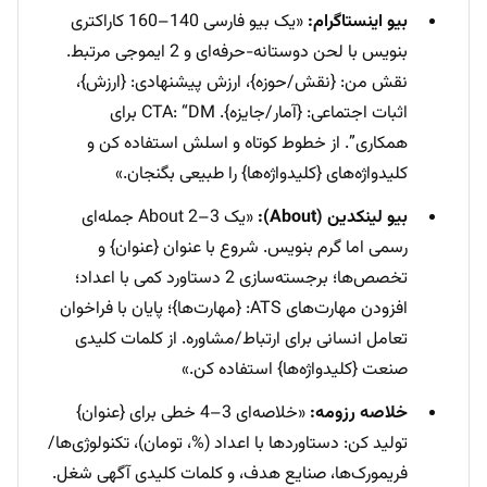
بیو اینستاگرام:
«یک بیو فارسی 140–160 کاراکتری
بنویس با لحن دوستانه-حرفه‌ای و 2 ایموجی مرتبط.
نقش من: {نقش/حوزه}، ارزش پیشنهادی: {ارزش}،
اثبات اجتماعی: {آمار/جایزه}. CTA: “DM برای
همکاری”. از خطوط کوتاه و اسلش استفاده کن و
کلیدواژه‌های {کلیدواژه‌ها} را طبیعی بگنجان.»
بیو لینکدین (About):
«یک About 2–3 جمله‌ای
رسمی اما گرم بنویس. شروع با عنوان {عنوان} و
تخصص‌ها؛ برجسته‌سازی 2 دستاورد کمی با اعداد؛
افزودن مهارت‌های ATS: {مهارت‌ها}؛ پایان با فراخوان
تعامل انسانی برای ارتباط/مشاوره. از کلمات کلیدی
صنعت {کلیدواژه‌ها} استفاده کن.»
خلاصه رزومه:
«خلاصه‌ای 3–4 خطی برای {عنوان}
تولید کن: دستاوردها با اعداد (%، تومان)، تکنولوژی‌ها/
فریمورک‌ها، صنایع هدف، و کلمات کلیدی آگهی شغل.