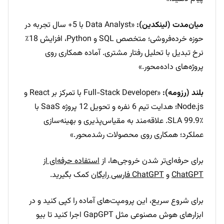
میان‌مدت (لینکدین):
«Data Analyst با 5+ سال تجربه در
حوزه خرده‌فروشی؛ متخصص SQL و Python، افزایش 18٪
نرخ تبدیل با تحلیل رفتار مشتری. آماده همکاری روی
پروژه‌های داده‌محور.»
بلند (رزومه):
«Full-Stack Developer با تمرکز بر React و
Node.js؛ هدایت تیم 6 نفره و تحویل 12 پروژه SaaS با
SLA 99.9٪. علاقه‌مند به مقیاس‌پذیری و بهینه‌سازی
عملکرد؛ همکاری روی محصولات رشد‌محور.»
برای حرفه‌ای‌تر شدن خروجی‌ها، از
استفاده حرفه‌ای از
ChatGPT
و
ChatGPT فارسی رایگان
کمک بگیرید.
برای شروع سریع، این پرومپت‌های آماده را کپی کنید و در
ابزارهای هوش مصنوعی مثل GapGPT اجرا کنید تا بیو