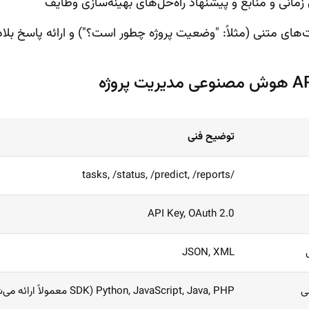
زمانی و منابع و پیشنهاد راه‌حل‌های بهینه‌سازی وظایف
‌های متنی (مثلاً: "وضعیت پروژه چطور است؟") و ارائه پاسخ بلا
توضیح فنی
/tasks, /status, /predict, /reports
API Key, OAuth 2.0
JSON, XML
سی
Python, JavaScript, Java, PHP (SDK معمولاً ارائه می‌شود)