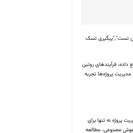
JSON): {"status":"in-prog":["جمع‌بندی پلن تست","پیگیری تسک
ع داده، فرآیندهای روتین
 مدیریت پروژه‌ها تجربه
انه، API هوش مصنوعی در مدیریت پروژه نه تنها برای