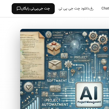
دانلود چت جی پی تی
چت جی‌پی‌تی رایگان