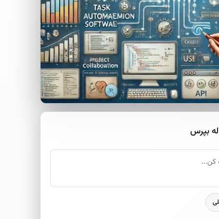
له بپرس
لی