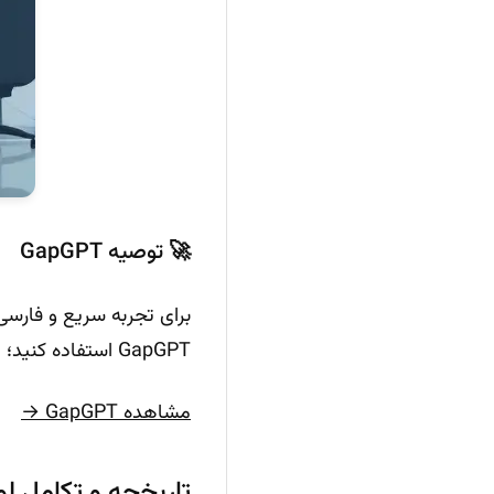
🚀 توصیه GapGPT
GapGPT استفاده کنید؛ دسترسی آسان، رابط فارسی و قیمت مناسب ویژه کاربران ایرانی.
مشاهده GapGPT →
تاریخچه و تکامل لوگو ChatGPT از معرفی ت