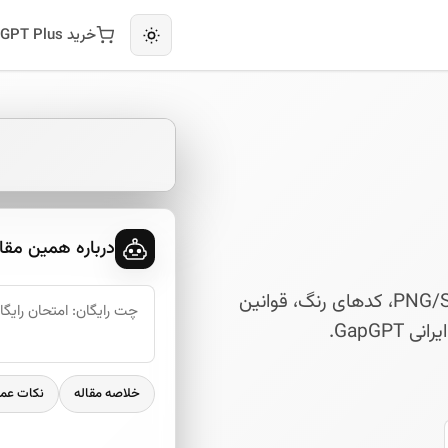
خرید ChatGPT Plus
درباره همین مقا
همه چیز درباره لوگو ChatGPT: معنی، دانلود PNG/SVG، کدهای رنگ، قوانین
GapGP.
خلاصه مقاله
نکات عم