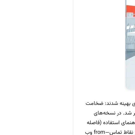
ی بهینه شدند: ضخامت
خه‌های سازگار با چاپ (SVG/برداری) منتشر شد. در نسخه‌های
اهنمای استفاده (فاصله
ایمن، حداقل اندازه و پس‌زمینه مجاز) کامل‌تر شد. این ثبات هویتی باعث شد لوگو در تمام نقاط تماس—from وب