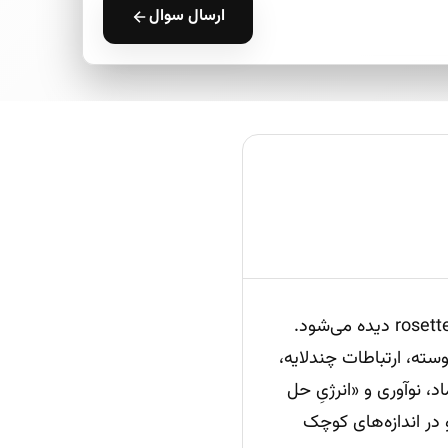
ارسال سوال
لوگو ChatGPT یک «گره هندسی» با شش بازوی درهم‌تنیده است که به شکل rosette/hexagon دیده می‌شود.
 می‌دهد: گفتگوهای پیوسته، ارتباطات چندلایه،
، نوآوری و «انرژیِ حل
 در اندازه‌های کوچک