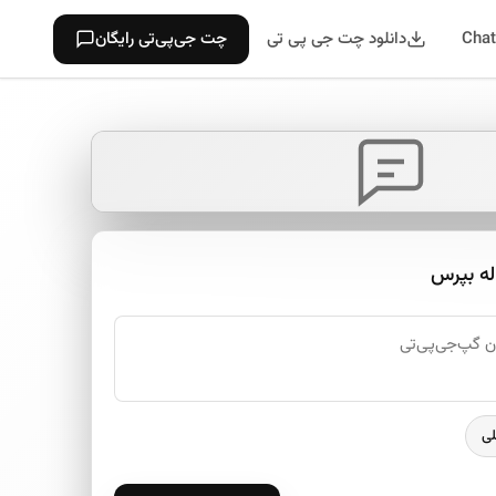
دانلود چت جی پی تی
چت جی‌پی‌تی رایگان
له بپرس
لی