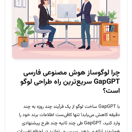
چرا لوگوساز هوش مصنوعی فارسی
GapGPT سریع‌ترین راه طراحی لوگو
است؟
با GapGPT ساخت لوگو از یک فرآیند چند روزه به چند
دقیقه کاهش می‌یابد! تنها کافی‌ست اطلاعات برند خود را
وارد کنید، GapGPT طی چند ثانیه چند طرح پیشنهادی
هوشمند ارائه می‌دهد. سپس می‌توانید در لحظه تغییرات