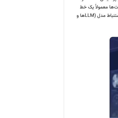
ت‌ها معمولاً یک خط
لوله دارند: ورودی داده (آزمایش، علائم، تصاویر)، پیش‌پردازش (نرمال‌سازی، حذف نویز)، استنباط مدل (LLMها و