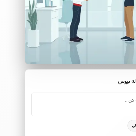
له بپرس
لی