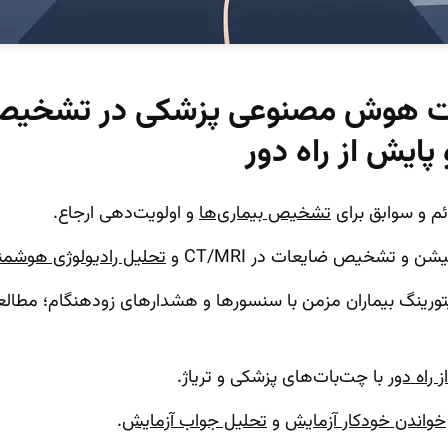
بات هوش مصنوعی پزشکی در تشخیص
پایش از راه دور
م و سوابق برای
تشخیص بیماری‌ها
و اولویت‌دهی ارجاع.
ن و تشخیص ضایعات در CT/MRI و
تحلیل رادیولوژی هوشمن
نیتورینگ بیماران مزمن با سنسورها و هشدارهای زودهنگام؛ مطالع
 راه دور
با چت‌بات‌های پزشکی و تریاژ.
خواندن خودکار آزمایش
و
تحلیل جواب آزمایش
.