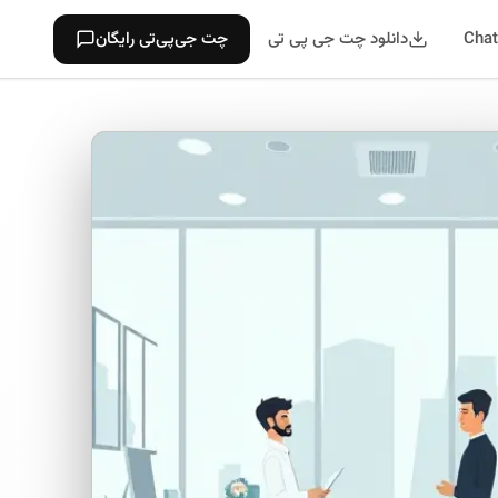
دانلود چت جی پی تی
چت جی‌پی‌تی رایگان