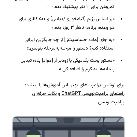
کم‌روغن برای ۳ نفر پیشنهاد بده.»
«بر اساس رژیم [گیاه‌خواری/دیابتی] و ۵۰۰ کالری برای
هر وعده، برنامه ناهار ۳ روزه بده.»
«به جای [ماده حساسیت‌زا] از چه جایگزین ایرانی
استفاده کنم؟ دستور را مرحله‌به‌مرحله بنویس.»
«دستور پخت یک‌دیگی با زودپز از [مواد] بده؛ تبدیل
پیمانه‌ها به گرم را اضافه کن.»
برای نوشتن پرامپت‌های بهتر، این آموزش‌ها را ببینید:
راهنمای پرامپت‌نویسی ChatGPT
و
نکات حرفه‌ای
پرامپت‌نویسی
.