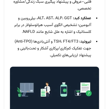
قلبی–عروقی و پیشنهاد پیگیری سبک زندگی/مشاوره
تخصصی.
عملکرد کبد:
ALT، AST، ALP، GGT، بیلی‌روبین و
آلبومین؛ تشخیص الگوی آسیب هپاتوسلولار در برابر
کلستاتیک و اشاره به علل شایع مانند NAFLD.
تیروئید:
TSH، FT4/FT3 و آنتی‌بادی‌ها (Anti‑TPO)
جهت تفکیک کم‌کاری/پرکاری آشکار و تحت‌بالینی و
پیشنهاد ارزیابی‌های تکمیلی.