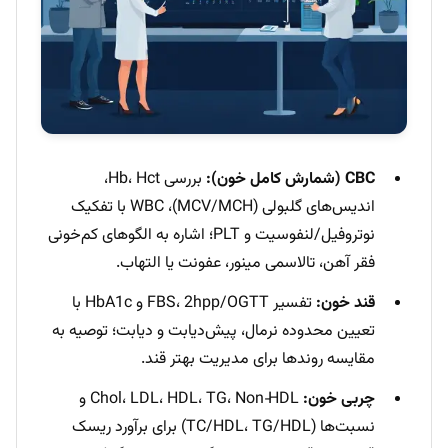
CBC (شمارش کامل خون):
بررسی Hb، Hct،
اندیس‌های گلبولی (MCV/MCH)، WBC با تفکیک
نوتروفیل/لنفوسیت و PLT؛ اشاره به الگوهای کم‌خونی
فقر آهن، تالاسمی مینور، عفونت یا التهاب.
قند خون:
تفسیر FBS، 2hpp/OGTT و HbA1c با
تعیین محدوده نرمال، پیش‌دیابت و دیابت؛ توصیه به
مقایسه روندها برای مدیریت بهتر قند.
چربی خون:
Chol، LDL، HDL، TG، Non‑HDL و
نسبت‌ها (TC/HDL، TG/HDL) برای برآورد ریسک