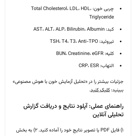
چربی خون: Total Cholesterol، LDL، HDL،
Triglyceride
کبد: AST، ALT، ALP، Bilirubin، Albumin
تیروئید: TSH، T4، T3، Anti-TPO
کلیه: BUN، Creatinine، eGFR
التهاب: CRP، ESR
جزئیات بیشتر را در «تحلیل آزمایش خون با هوش مصنوعی»
ببینید:
کلیک کنید
.
راهنمای عملی: آپلود نتایج و دریافت گزارش
تحلیلی آنلاین
۱) فایل PDF یا تصویر نتایج خود را آماده کنید. ۲) به بخش