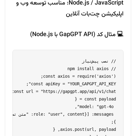
Node.js / JavaScript: مناسب توسعه وب و
اپلیکیشن چت‌بات‌ آنلاین
💻 مثال کد (GapGPT API با Node.js)