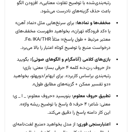
رتبه‌بندی‌شده با توضیح تفاوت معنایی». افزودن الگو
باعث حذف گزینه‌های نادرست می‌شود.
مخفف‌ها و نمادها:
برای سرنخ‌هایی مثل «نماد آهن»
یا «کد فرودگاه تهران»، بخواهید «فهرست مخفف‌های
معتبر مرتبط + طول پاسخ»؛ مثلاً Fe، IKA/THR.
درخواست منبع یا توضیح کوتاه اعتبار را بالا می‌برد.
بازی‌های کلامی (آنامگرام و الگوهای صوتی):
بگویید
«از حروف ر،ن،د،ه کلمه ۴ حرفی بساز؛ معنی: بازی؛
رتبه‌بندی براساس کاربرد». برای ایهام/دوپهلو، بخواهید
«دو تفسیر ممکن + گزینه‌های مطابق طول».
تطبیق حروف معلوم:
بنویسید «حروف معلوم: _ ا _ ی؛
معنی: شاعر؛ ۴ حرف؛ ۵ پاسخ با توضیح ریشه واژه».
این کار دامنه پاسخ را دقیق می‌کند.
اعتبارسنجی فوری:
از مدل بخواهید «منبع لغت‌نامه‌ای