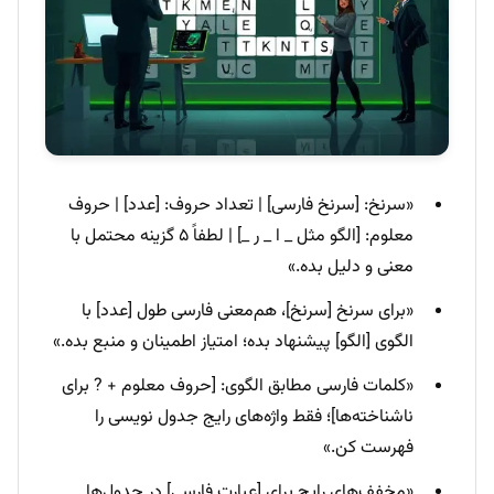
«سرنخ: [سرنخ فارسی] | تعداد حروف: [عدد] | حروف
معلوم: [الگو مثل _ ا _ ر _] | لطفاً ۵ گزینه محتمل با
معنی و دلیل بده.»
«برای سرنخ [سرنخ]، هم‌معنی فارسی طول [عدد] با
الگوی [الگو] پیشنهاد بده؛ امتیاز اطمینان و منبع بده.»
«کلمات فارسی مطابق الگوی: [حروف معلوم + ? برای
ناشناخته‌ها]؛ فقط واژه‌های رایج جدول نویسی را
فهرست کن.»
«مخفف‌های رایج برای [عبارت فارسی] در جدول‌ها