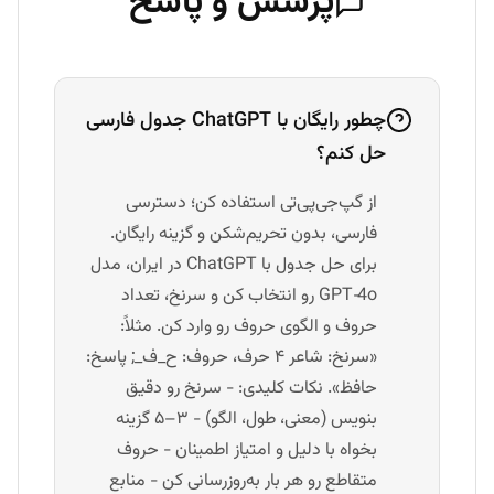
پرسش و پاسخ
چطور رایگان با ChatGPT جدول فارسی
حل کنم؟
از گپ‌جی‌پی‌تی استفاده کن؛ دسترسی
فارسی، بدون تحریم‌شکن و گزینه رایگان.
برای حل جدول با ChatGPT در ایران، مدل
GPT‑4o رو انتخاب کن و سرنخ، تعداد
حروف و الگوی حروف رو وارد کن. مثلاً:
«سرنخ: شاعر ۴ حرف، حروف: ح_ف_; پاسخ:
حافظ». نکات کلیدی: - سرنخ رو دقیق
بنویس (معنی، طول، الگو) - ۳–۵ گزینه
بخواه با دلیل و امتیاز اطمینان - حروف
متقاطع رو هر بار به‌روزرسانی کن - منابع