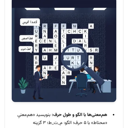
هم‌معنی‌ها با الگو و طول حرف:
بنویسید «هم‌معنیِ
«محتاط» با ۵ حرف؛ الگو: م_ت_ط؛ ۳ گزینه