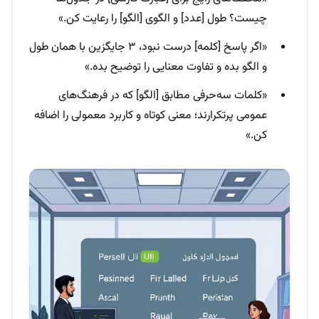
چیست؟ طول [عدد] و الگوی [الگو] را رعایت کن.»
«اگر پاسخ [کلمه] درست نبود، ۳ جایگزین با همان طول
و الگو بده و تفاوت معنایی را توضیح بده.»
«کلمات سه‌حرفی مطابق [الگو] که در فرهنگ‌های
عمومی پرتکرارند؛ معنی کوتاه و کاربرد معمولی را اضافه
کن.»