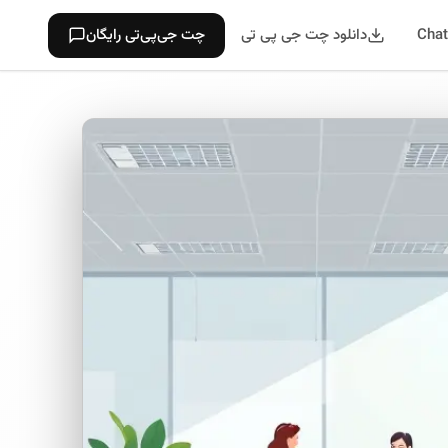
دانلود چت جی پی تی
چت جی‌پی‌تی رایگان