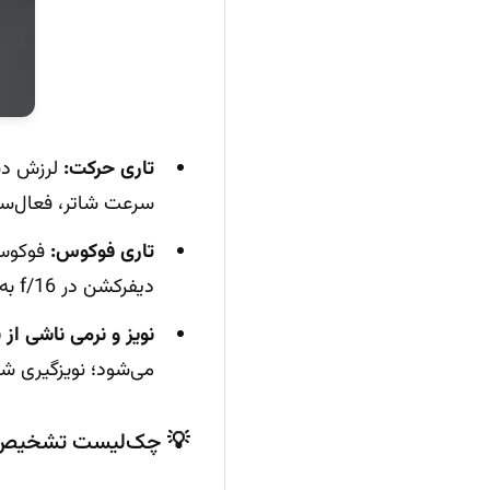
تاری حرکت:
سرعت شاتر، فعال‌ساز
تاری فوکوس:
دیفرکشن در f/16 به بالا، یا آلودگی/بخار روی لنز. نشانه‌ها: نرمی یکنواخت و نبود لبه‌های تیز در محل فوکوس.
نویز و نرمی ناشی از ن
می‌شود؛ نویزگیری شد
💡 چک‌لیست تشخیص