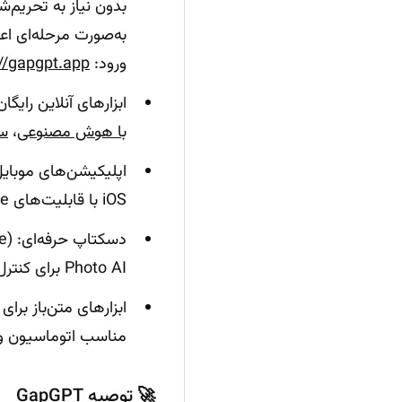
ورود:
://gapgpt.app
ابزارهای آنلاین رایگ
با هوش مصنوعی
،
سا
اپلیکیشن‌های موبایل
iOS با قابلیت‌های AI deblur، denoise و upscaling مناسب‌اند؛ نتیجه سریع و اشتراک‌گذاری فوری.
Photo AI برای کنترل دقیق جزئیات و پردازش دسته‌ای.
مناسب اتوماسیون و
🚀 توصیه GapGPT