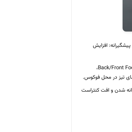
وی 24fps با نور کم. راهکار پیشگیرانه: افزایش
فوکوس روی پس‌زمینه، عمق میدان بسیار کم (دیافراگم باز)، خطای Back/Front Focus،
فشرده‌سازی JPEG باعث دانه‌دانه شدن و افت کنتراست