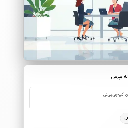
له بپرس
لی