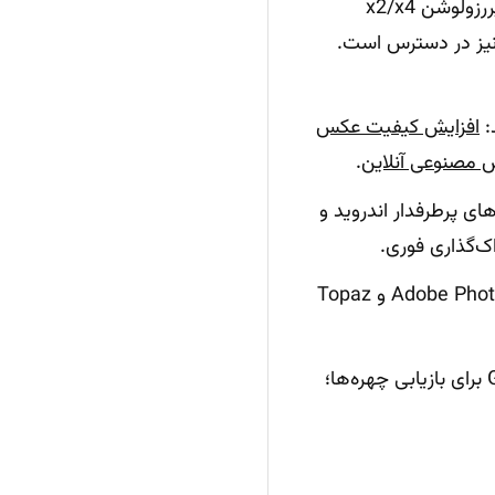
بدون نیاز به تحریم‌شکن. کافیست تصویر را آپلود کنید تا دیبلرینگ، کاهش نویز و سوپررزولوشن x2/x4
رت مرحله‌ای اعمال شود. راهنمایی پرامپت توسط ChatGPT/Claude/Gemini نیز در دسترس است.
:
افزایش کیفیت عکس
 مصنوعی آنلاین
.
ای پرطرفدار اندروید و
دسکتاپ حرفه‌ای: Adobe Photoshop (Enhance/Super Resolution، Camera Raw Denoise) و Topaz
ابزارهای متن‌باز برای علاقه‌مندان فنی: Real-ESRGAN برای سوپررزولوشن و GFPGAN برای بازیابی چهره‌ها؛