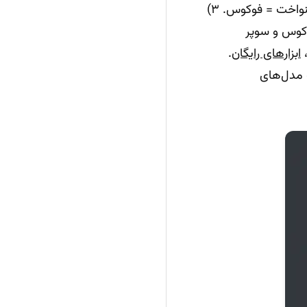
۱) EXIF: سرعت شاتر/ISO/دیافراگم را بررسی کنید. ۲) کشیدگی جهت‌دار = حرکت؛ نرمی یکنواخت = فوکوس. ۳)
فوکوس و سوپر
ابزارهای رایگان
.
ه مدل‌های