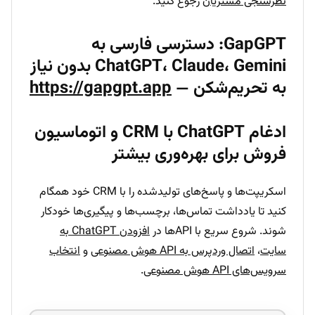
نظرسنجی مشتریان
رجوع کنید.
GapGPT: دسترسی فارسی به
ChatGPT، Claude، Gemini بدون نیاز
به تحریم‌شکن —
https://gapgpt.app
ادغام ChatGPT با CRM و اتوماسیون
فروش برای بهره‌وری بیشتر
اسکریپت‌ها و پاسخ‌های تولیدشده را با CRM خود همگام
کنید تا یادداشت تماس‌ها، برچسب‌ها و پیگیری‌ها خودکار
شوند. شروع سریع با APIها در
افزودن ChatGPT به
سایت
،
اتصال وردپرس به API هوش مصنوعی
و
انتخاب
سرویس‌های API هوش مصنوعی
.