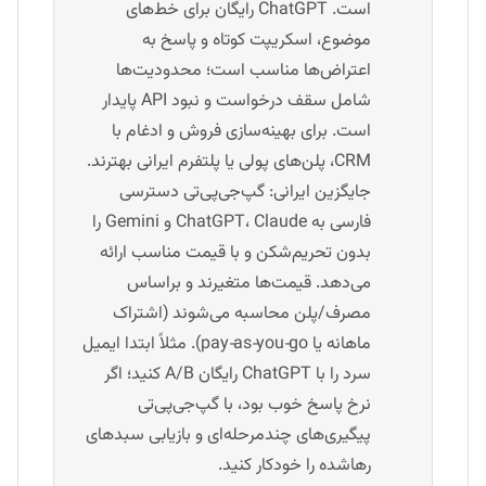
است. ChatGPT رایگان برای خط‌های
موضوع، اسکریپت کوتاه و پاسخ به
اعتراض‌ها مناسب است؛ محدودیت‌ها
شامل سقف درخواست و نبود API پایدار
است. برای بهینه‌سازی فروش و ادغام با
CRM، پلن‌های پولی یا پلتفرم ایرانی بهترند.
جایگزین ایرانی: گپ‌جی‌پی‌تی دسترسی
فارسی به ChatGPT، Claude و Gemini را
بدون تحریم‌شکن و با قیمت مناسب ارائه
می‌دهد. قیمت‌ها متغیرند و براساس
مصرف/پلن محاسبه می‌شوند (اشتراک
ماهانه یا pay‑as‑you‑go). مثلاً ابتدا ایمیل
سرد را با ChatGPT رایگان A/B کنید؛ اگر
نرخ پاسخ خوب بود، با گپ‌جی‌پی‌تی
پیگیری‌های چندمرحله‌ای و بازیابی سبدهای
رهاشده را خودکار کنید.