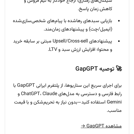
سیگنال‌های رفتاری؛ ارجاع خودکار به تیم فروش و
کاهش زمان پاسخ.
بازیابی سبدهای رهاشده با پیام‌های شخصی‌سازی‌شده
(ایمیل/چت) و پیشنهادهای زمان‌مند.
پیشنهادهای Upsell/Cross‑sell مبتنی بر سابقه خرید
و محتوا؛ افزایش ارزش سبد و LTV.
🚀 توصیه GapGPT
برای اجرای سریع این سناریوها، از پلتفرم ایرانی GapGPT با
رابط فارسی و دسترسی به مدل‌های ChatGPT، Claude و
Gemini استفاده کنید—بدون نیاز به تحریم‌شکن و با قیمت
مناسب.
مشاهده GapGPT →