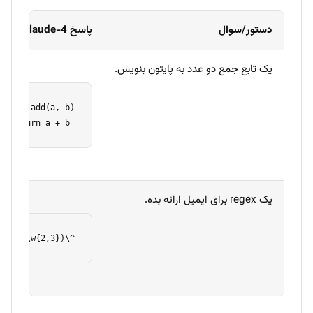
دستور/سوال
پاسخ Claude-4
یک تابع جمع دو عدد به پایتون بنویس.
def add(a, b):
 return a + b
یک regex برای ایمیل ارائه بده.
^\w+([\.-]?\w+)*@\w+([\.-]?\w+)*(\.\w{2,3})+$