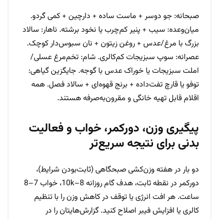
صبحانه: جو دوسر + ماست ساده + دارچین + کمی گردو.
میان‌وعده: سیب + پنیر کم‌چرب یا نخود برشته. ناهار: سالاد
بزرگ با مرغ/عدس + روغن زیتون + نان سبوس‌دار کوچک.
عصرانه: سوپ سبزیجات کم‌کالری. شام: تخم‌مرغ عسلی/
املت سبزیجات یا خوراک عدس با گوجه. جایگزین گیاهی:
توفو یا قارچ تفت‌داده + برنج قهوه‌ای + سالاد فصل. همه
اقلام قابل تهیه خانگی و مقرون‌به‌صرفه هستند.
پیگیری وزن، دورکمر، خواب و فعالیت
بدنی برای نتیجه سریع‌تر
دو بار در هفته وزن‌کشی صبحگاهی (ثابت‌بودن شرایط)،
دورکمر در نقطه ثابت، هدف گام روزانه 8–10k، خواب 7–8
ساعت. هر افت انرژی یا توقف در کاهش وزن را با تنظیم
کالری یا افزایش فیبر اصلاح کنید. گزارش‌هایتان را در