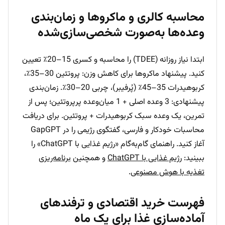
محاسبه کالری و ماکروها و زمان‌بندی
وعده‌ها به‌صورت شخصی‌سازی‌شده
ابتدا نیاز روزانه (TDEE) را محاسبه و کسری 15–20٪ تعیین
کنید. پیشنهاد ماکروها برای کاهش وزن: پروتئین 30–35٪،
کربوهیدرات 35–45٪ (پُرفیبر)، چربی 20–30٪. زمان‌بندی
پیشنهادی: 3 وعده اصلی + 1 میان‌وعده پرپروتئین؛ پس از
تمرین، یک وعده سبک کربوهیدرات + پروتئین. برای دریافت
محاسبات خودکار و فارسی، گفتگوی رژیمی را در GapGPT
آغاز کنید. راهنمای گام‌به‌گام «رژیم غذایی با ChatGPT» را
ببینید:
رژیم غذایی با ChatGPT
و همچنین
برنامه‌ریزی
تغذیه با هوش مصنوعی
.
فهرست خرید اقتصادی و ترفندهای
آماده‌سازی غذا برای یک ماه