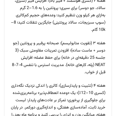
هفته ۲ (کسری هوشمند + فیبر بالا): افزایش فیبر (سبزی،
سالاد، جو دوسر) برای سیری؛ پروتئین را به 1.6–2 گرم
به‌ازای هر کیلو وزن تنظیم کنید؛ وعده‌های حجیم کم‌کالری
(سوپ سبزیجات، سالاد پروتئینی) جایگزین تنقلات کنید؛ 8–
10k گام.
هفته ۳ (تقویت متابولیسم): صبحانه پرفیبر و پروتئین (جو
دوسر + ماست ساده)؛ افزودن تمرینات مقاومتی سبک (3
جلسه 25 دقیقه‌ای در خانه) برای حفظ عضله؛ افزایش
NEAT (پله، کارهای خانه). مدیریت استرس با تنفس 4-7-8
قبل از خواب.
هفته ۴ (تثبیت و پایدارسازی): کالری را اندکی نزدیک نگه‌داری
(کسری 10–12٪)؛ یک «وعده انعطاف‌پذیر» برنامه‌ریزی‌شده
برای جلوگیری از پرخوری؛ تمرکز بر عادت‌های پایدار: لیست
خرید ثابت، آماده‌سازی هفتگی، و اندازه‌گیری دورکمر. در پایان
هفته، میانگین وزن و انرژی را بررسی کنید و برنامه ماه بعد را