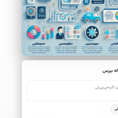
له بپرس
لی