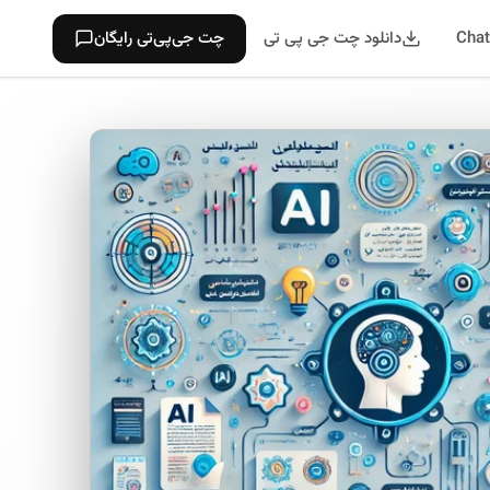
دانلود چت جی پی تی
چت جی‌پی‌تی رایگان