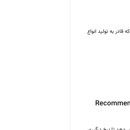
مدل‌های GPT و ابزارهایی مثل DALLE-3)، نوعی از AI است که قادر به تولید انواع
Recommendation & Per
ی‌دهد تا نرخ درگیری