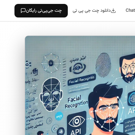
دانلود چت جی پی تی
چت جی‌پی‌تی رایگان