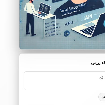
له بپرس
لی