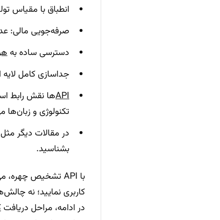
انطباق با مقیاس تولیدی (Scalability): پشتیبانی از هزاران یا میلیون‌ها تصویر بد
صرفه‌جویی مالی: عدم 
دسترسی ساده به
هو
جداسازی کامل لایه الگ
API
ها نقش رابط استا
تکنولوژی و زبان‌ها م
در مقالات دیگر مثل
بشناسید.
با API تشخیص چهره، 
کاربری نمایید؛ نه چالش‌ه
در ادامه، مراحل دریافت
ک