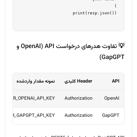
💡 تفاوت هدرهای درخواست API (OpenAI و
GapGPT)
API
Header کلیدی
نمونه مقدار واردشده
er YOUR_OPENAI_API_KEY
Authorization
OpenAI
er YOUR_GAPGPT_API_KEY
Authorization
GapGPT