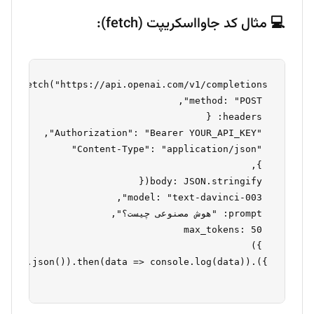
💻 مثال کد جاوااسکریپت (fetch):