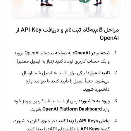
مراحل گام‌به‌گام ثبت‌نام و دریافت API Key از
OpenAI
ثبت‌نام در OpenAI:
به
صفحه ثبت‌نام OpenAI
بروید
و یک حساب کاربری ایجاد کنید (نیاز به ایمیل معتبر).
تایید ایمیل:
لینکی برای تایید به ایمیل شما ارسال
می‌شود. حتماً ایمیل را تأیید کنید تا بتوانید وارد
داشبورد شوید.
ورود به داشبورد:
پس از تایید، با نام کاربری و رمز خود
وارد
OpenAI Platform Dashboard
شوید.
بخش API Keys را پیدا کنید:
در منوی کناری داشبورد،
گزینه
API Keys
یا «کلید‌های API» را پیدا کنید.