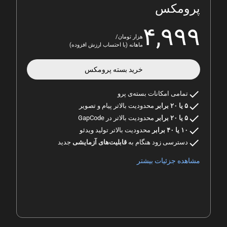
پرومکس
۴,۹۹۹
هزار تومان/
ماهانه (با احتساب ارزش افزوده)
خرید بسته
پرومکس
check
تمامی امکانات بسته‌ی پرو
check
۵ یا ۲۰ برابر
محدودیت بالاتر پیام و تصویر
check
۵ یا ۲۰ برابر
محدودیت بالاتر در GapCode
check
۱۰ یا ۴۰ برابر
محدودیت بالاتر تولید ویدئو
check
دسترسی زود هنگام به
قابلیت‌های آزمایشی
جدید
مشاهده جزئیات بیشتر