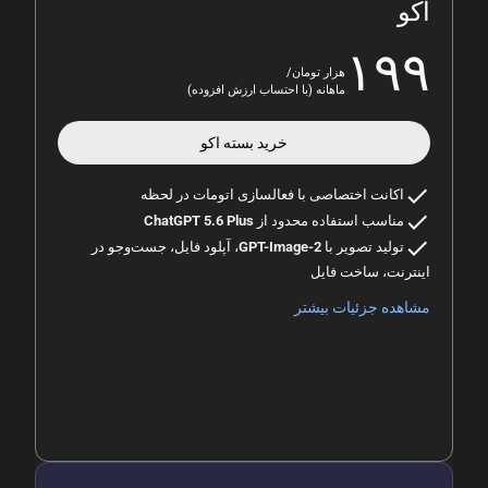
اکو
۱۹۹
هزار تومان/
ماهانه (با احتساب ارزش افزوده)
خرید بسته
اکو
check
اکانت اختصاصی با فعالسازی اتومات در لحظه
check
مناسب استفاده محدود از
ChatGPT 5.6 Plus
check
تولید تصویر با
GPT-Image-2
، آپلود فایل، جست‌وجو در
اینترنت، ساخت فایل
مشاهده جزئیات بیشتر