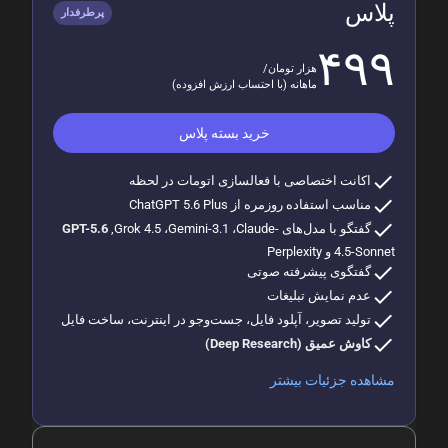
پلاس
پرطرفدار
۴۹۹
هزار تومان/
ماهانه (با احتساب ارزش افزوده)
خرید بسته
پلاس
check
اکانت اختصاصی با فعالسازی اتومات در لحظه
check
مناسب استفاده روزمره از ChatGPT 5.6 Plus
check
گفتگو با مدل‌های
,Grok 4.5 ،Gemini-3.1 ،Claude-
GPT-5.6
4.5-Sonnet و Perplexity
check
گفتگوی پیشرفته صوتی
check
عدم نمایش تبلیغات
check
تولید تصویر، آپلود فایل، جست‌وجو در اینترنت، ساخت فایل
check
کاوش عمیق (Deep Research)
مشاهده جزئیات بیشتر