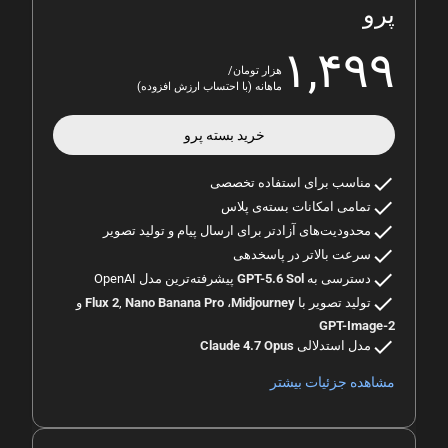
پرو
۱,۴۹۹
هزار تومان/
ماهانه (با احتساب ارزش افزوده)
خرید بسته
پرو
check
مناسب برای استفاده تخصصی
check
تمامی امکانات بسته‌ی پلاس
check
محدودیت‌های آزادتر برای ارسال پیام و تولید تصویر
check
سرعت بالاتر در پاسخدهی
check
دسترسی به
GPT-5.6 Sol
پیشرفته‌ترین مدل OpenAI
check
تولید تصویر با
Midjourney
،
Nano Banana Pro
,
Flux 2
و
GPT-Image-2
check
مدل استدلالی
Claude 4.7 Opus
مشاهده جزئیات بیشتر