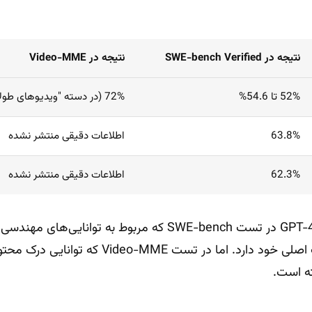
نتیجه در SWE-bench Verified
نتیجه در Video-MME
52% تا 54.6%
72% (در دسته "ویدیوهای طولانی بدون زیرنویس")
63.8%
اطلاعات دقیقی منتشر نشده
62.3%
اطلاعات دقیقی منتشر نشده
همانطور که می‌بینیم، GPT-4.1 در تست SWE-bench که مربوط به توان
کمتری نسبت به دو رقیب اصلی خود دارد. اما در تس
ه است.