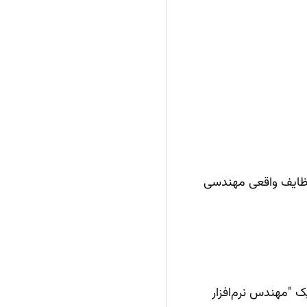
ی (agents) بسازند که در انجام وظایف واقعی مهندسی
‌انداز بلندمدت OpenAI است: ساخت یک "مهندس نرم‌افزار