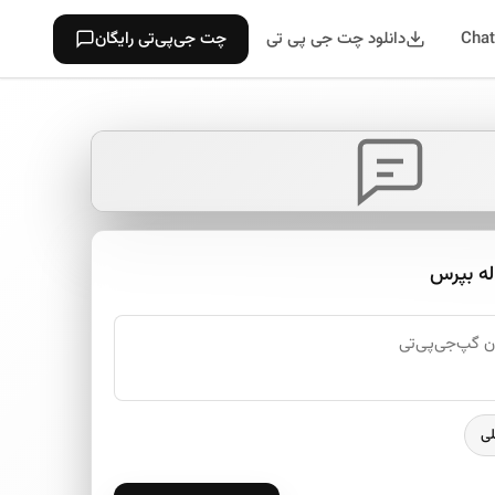
دانلود چت جی پی تی
چت جی‌پی‌تی رایگان
له بپرس
لی